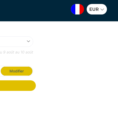
EUR
du
9 août
au
10 août
Modifier