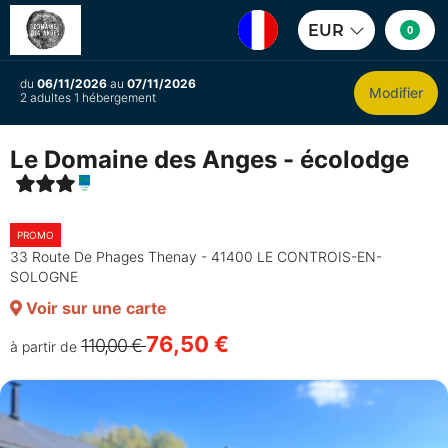
EUR
0
du
06/11/2026
au
07/11/2026
Modifier
2 adultes 1 hébergement
Le Domaine des Anges - écolodge
PROMO
33 Route De Phages Thenay - 41400 LE CONTROIS-EN-
SOLOGNE
Voir sur une carte
76,50 €
110,00 €
à partir de