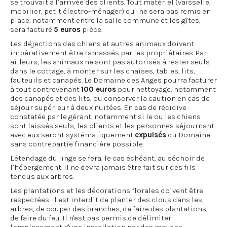
se trouvait à l’arrivée des clients. Tout matériel (vaisselle,
mobilier, petit électro-ménager) qui ne sera pas remis en
place, notamment entre la salle commune et les gîtes,
sera facturé
5 euros
pièce.
Les déjections des chiens et autres animaux doivent
impérativement être ramassés par les propriétaires. Par
ailleurs, les animaux ne sont pas autorisés à rester seuls
dans le cottage, à monter sur les chaises, tables, lits,
fauteuils et canapés. Le Domaine des Anges pourra facturer
à tout contrevenant
100 euros
pour nettoyage, notamment
des canapés et des lits, ou conserver la caution en cas de
séjour supérieur à deux nuitées. En cas de récidive
constatée par le gérant, notamment si le ou les chiens
sont laissés seuls, les clients et les personnes séjournant
avec eux seront systématiquement
expulsés
du Domaine
sans contrepartie financière possible.
L'étendage du linge se fera, le cas échéant, au séchoir de
l’hébergement. Il ne devra jamais être fait sur des fils
tendus aux arbres.
Les plantations et les décorations florales doivent être
respectées. Il est interdit de planter des clous dans les
arbres, de couper des branches, de faire des plantations,
de faire du feu. Il n'est pas permis de délimiter