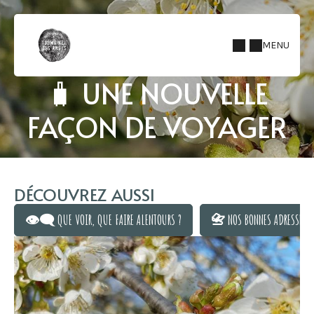
MENU
🧳 UNE NOUVELLE
FAÇON DE VOYAGER
DÉCOUVREZ AUSSI
👁️‍🗨️ QUE VOIR, QUE FAIRE ALENTOURS ?
📇 NOS BONNES ADRESSES
👁️‍🗨️ QUE VOIR, QUE FAIRE ALENTOURS ?
📇 NOS BONNES ADRESSES