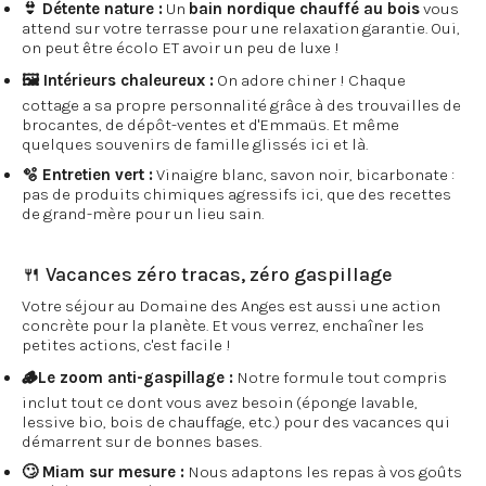
👙 Détente nature :
Un
bain nordique chauffé au bois
vous
attend sur votre terrasse pour une relaxation garantie. Oui,
on peut être écolo ET avoir un peu de luxe !
🖼️ Intérieurs chaleureux :
On adore chiner ! Chaque
cottage a sa propre personnalité grâce à des trouvailles de
brocantes, de dépôt-ventes et d'Emmaüs. Et même
quelques souvenirs de famille glissés ici et là.
🫧 Entretien vert :
Vinaigre blanc, savon noir, bicarbonate :
pas de produits chimiques agressifs ici, que des recettes
de grand-mère pour un lieu sain.
🍴 Vacances zéro tracas, zéro gaspillage
Votre séjour au Domaine des Anges est aussi une action
concrète pour la planète. Et vous verrez, enchaîner les
petites actions, c'est facile !
🪵Le zoom anti-gaspillage :
Notre formule tout compris
inclut tout ce dont vous avez besoin (éponge lavable,
lessive bio, bois de chauffage, etc.) pour des vacances qui
démarrent sur de bonnes bases.
🙄 Miam sur mesure :
Nous adaptons les repas à vos goûts