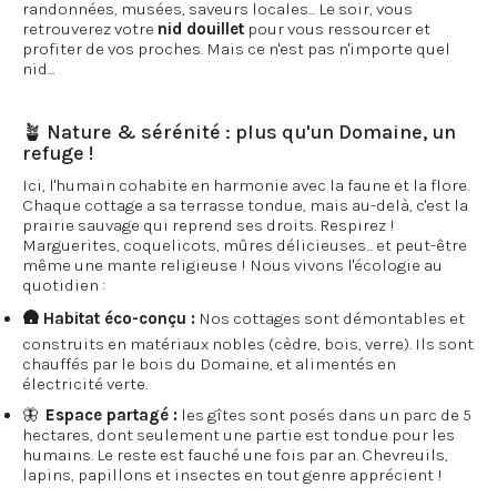
randonnées, musées, saveurs locales... Le soir, vous
retrouverez votre
nid douillet
pour vous ressourcer et
profiter de vos proches. Mais ce n'est pas n'importe quel
nid...
🪴 Nature & sérénité : plus qu'un Domaine, un
refuge !
Ici, l'humain cohabite en harmonie avec la faune et la flore.
Chaque cottage a sa terrasse tondue, mais au-delà, c'est la
prairie sauvage qui reprend ses droits. Respirez !
Marguerites, coquelicots, mûres délicieuses... et peut-être
même une mante religieuse ! Nous vivons l'écologie au
quotidien :
🛖 Habitat éco-conçu :
Nos cottages sont démontables et
construits en matériaux nobles (cèdre, bois, verre). Ils sont
chauffés par le bois du Domaine, et alimentés en
électricité verte.
🦋
Espace partagé :
les gîtes sont posés dans un parc de 5
hectares, dont seulement une partie est tondue pour les
humains. Le reste est fauché une fois par an. Chevreuils,
lapins, papillons et insectes en tout genre apprécient !